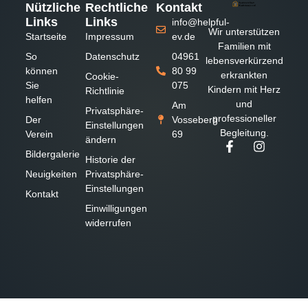
Nützliche
Rechtliche
Kontakt
Links
Links
info@helpful-
Wir unterstützen
Startseite
Impressum
ev.de
Familien mit
So
Datenschutz
04961
lebensverkürzend
können
80 99
erkrankten
Cookie-
Sie
075
Kindern mit Herz
Richtlinie
helfen
und
Am
Privatsphäre-
professioneller
Der
Vosseberg
Einstellungen
Begleitung.
Verein
69
ändern
Bildergalerie
Historie der
Neuigkeiten
Privatsphäre-
Einstellungen
Kontakt
Einwilligungen
widerrufen