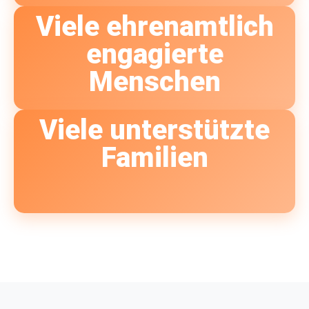
Viele ehrenamtlich
engagierte
Menschen
Viele unterstützte
Familien