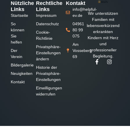
Nützliche
Rechtliche
Kontakt
Links
Links
info@helpful-
Wir unterstützen
Startseite
Impressum
ev.de
Familien mit
So
Datenschutz
04961
lebensverkürzend
können
80 99
erkrankten
Cookie-
Sie
075
Kindern mit Herz
Richtlinie
helfen
und
Am
Privatsphäre-
professioneller
Der
Vosseberg
Einstellungen
Begleitung.
Verein
69
ändern
Bildergalerie
Historie der
Neuigkeiten
Privatsphäre-
Einstellungen
Kontakt
Einwilligungen
widerrufen