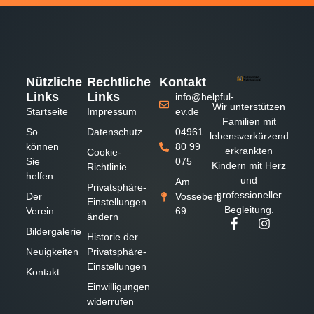
Nützliche
Rechtliche
Kontakt
Links
Links
info@helpful-
Wir unterstützen
Startseite
Impressum
ev.de
Familien mit
So
Datenschutz
04961
lebensverkürzend
können
80 99
erkrankten
Cookie-
Sie
075
Kindern mit Herz
Richtlinie
helfen
und
Am
Privatsphäre-
professioneller
Der
Vosseberg
Einstellungen
Begleitung.
Verein
69
ändern
Bildergalerie
Historie der
Neuigkeiten
Privatsphäre-
Einstellungen
Kontakt
Einwilligungen
widerrufen